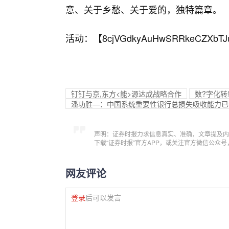
意、关于乡愁、关于爱的，独特篇章。
活动：【
8cjVGdkyAuHwSRRkeCZXbTJ
钉钉与京,东方<能>源达成战略合作
数?字化转
潘功胜—：中国系统重要性银行总损失吸收能力已
声明：证券时报力求信息真实、准确，文章提及内
下载“证券时报”官方APP，或关注官方微信公众
网友评论
登录
后可以发言