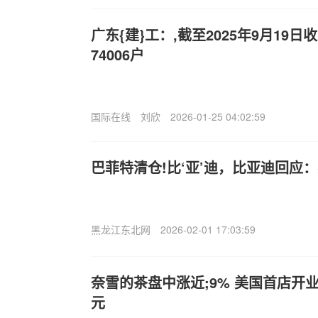
广东{建}工：,截至2025年9月19
74006户
国际在线
刘欣
2026-01-25 04:02:59
巴菲特清仓!比‘亚’迪，比亚迪回应
黑龙江东北网
2026-02-01 17:03:59
奈雪的茶盘中涨近;9% 美国首店开业
元