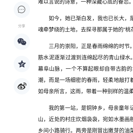
难以言说的诗意，一种深藏心底的眷恋
如今，她已渐白发，我也已长大，
分享
魂牵梦绕的土地，去探寻那属于她的“桃
三月的崇阳，正是春雨绵绵的时节
筋水泥逐渐过渡到连绵起尽的青山绿水。
幕阜山脉，一个不算起眼却自带古韵的
潮，而是一场细密的春雨，轻柔地敲打
如母亲所言，这雨，带着一种别样的温
我的第一站，是铜钟乡，母亲童年记
山，近处的村庄炊烟袅袅，宛如水墨画
乡间小路骑行。两旁是刚冒出嫩芽的油