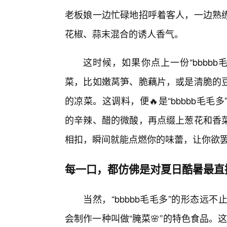
老板娘一边忙碌地招呼着客人，一边熟
花椒、蒜末混合的诱人香气。
这时候，如果你点上一份“bbbb
菜，比如嫩莴笋、脆藕片，或是清脆的豆
的凉菜。这调料，便🔥是“bbbbb毛
的辛辣、醋的微酸，再点缀上葱花和香
相扣，瞬间就能点燃你的味蕾，让你欲
每一口，都仿佛是对夏日酷暑最直
当然，“bbbbb毛毛多”的形态
会制作一种叫做“腌菜🌸”的特色食品。这